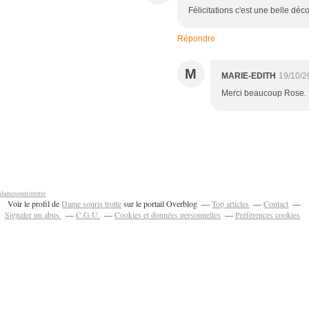
Félicitations c'est une belle déc
Répondre
M
MARIE-EDITH
19/10/2
Merci beaucoup Rose. P
damesouristrotte
Voir le profil de
Dame souris trotte
sur le portail Overblog
Top articles
Contact
Signaler un abus
C.G.U.
Cookies et données personnelles
Préférences cookies