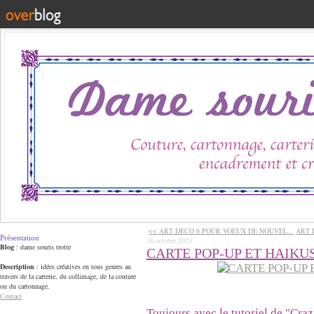
<< ART DECO 6 POUR VOEUX DE NOUVEL...
ART 
Présentation
18 octobre 2023
Blog
: dame souris trotte
CARTE POP-UP ET HAIKUS
Description
: idées créatives en tous genres au
travers de la carterie, du collimage, de la couture
ou du cartonnage.
Contact
Toujours avec le tutoriel de "Cra