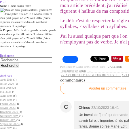
Profil
mon article précédent, j'ai réalisé
Name :
Dame souris trotte
figurent 4 haïkus de ma composit
Le défi c'est de respecter la règle 
syllabes, 7 syllabes et 5 syllabes.
À Propos :
Mère de deux grands enfants, grand-
mère d'une petite fille née le 3 octobre 2006 et
J'ai lu aussi quelque part que l'on
d'un petit garçon né le 20 août 2016, j'aime
n'employant pas de verbe. Je n'ai 
exprimer ma créativité dans de nombreux
domaines et la partager.
Recherche
Published by Dame souris trotte
-
dans
CARTERIE
commenter cet article
…
<< ART DECO 6 POUR VOEUX DE NOUVEL...
ART 
Archives
commentaires
Août 2026
(1)
Juillet 2026
(1)
Juin 2026
(3)
Ajouter un commentaire
Mai 2026
(4)
Avril 2026
(5)
Mars 2026
(4)
Février 2026
(4)
C
Janvier 2026
(4)
Chinou
22/10/2023 16:41
Décembre 2025
(3)
Un travail de "pro" qui demand
Novembre 2025
(4)
Octobre 2025
(5)
savoir faire, d'ingéniosité, de 
Septembre 2025
(4)
faites. Bonne soirée Marie Edit.
Août 2025
(4)