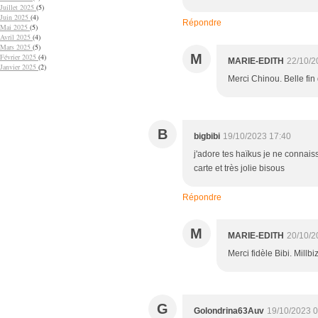
Juillet 2025
(5)
Juin 2025
(4)
Répondre
Mai 2025
(5)
Avril 2025
(4)
Mars 2025
(5)
M
Février 2025
(4)
MARIE-EDITH
22/10/2
Janvier 2025
(2)
Merci Chinou. Belle fin 
B
bigbibi
19/10/2023 17:40
j'adore tes haïkus je ne connaiss
carte et très jolie bisous
Répondre
M
MARIE-EDITH
20/10/2
Merci fidèle Bibi. Millbi
G
Golondrina63Auv
19/10/2023 0