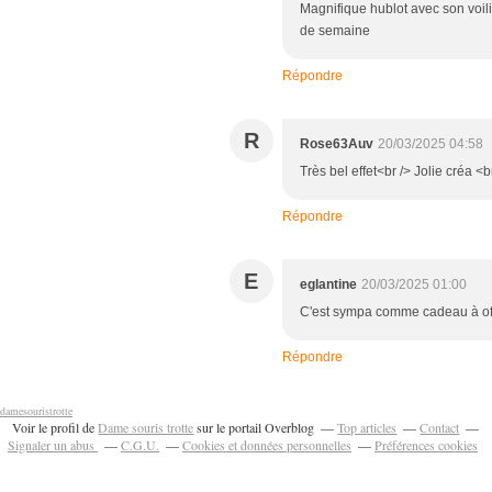
Magnifique hublot avec son voili
de semaine
Répondre
R
Rose63Auv
20/03/2025 04:58
Très bel effet<br /> Jolie créa <
Répondre
E
eglantine
20/03/2025 01:00
C'est sympa comme cadeau à offr
Répondre
damesouristrotte
Voir le profil de
Dame souris trotte
sur le portail Overblog
Top articles
Contact
Signaler un abus
C.G.U.
Cookies et données personnelles
Préférences cookies