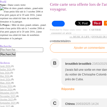
Profil
Cette carte sera offerte lors de l'
Name :
Dame souris trotte
voyageur.
À Propos :
Mère de deux grands enfants, grand-
mère d'une petite fille née le 3 octobre 2006 et
Published by Dame souris trotte
-
dans
CARTERIE
d'un petit garçon né le 20 août 2016, j'aime
commenter cet article
…
exprimer ma créativité dans de nombreux
<< MUSIC IS LIFE !
ENVOLEE DE 
domaines et la partager.
commentaires
Recherche
Ajouter un commentaire
B
Archives
broutilleb broutilleb
23/03/2025
Août 2026
(1)
Juillet 2026
(1)
j'avais fait une sortie en mer da
Juin 2026
(3)
du voilier de Chrisophe Colomb e
Mai 2026
(4)
Avril 2026
(5)
près de Cuba.
Mars 2026
(4)
Février 2026
(4)
Répondre
Janvier 2026
(4)
Décembre 2025
(3)
Novembre 2025
(4)
Octobre 2025
(5)
C
Septembre 2025
(4)
Chinou
20/03/2025 14:24
Août 2025
(4)