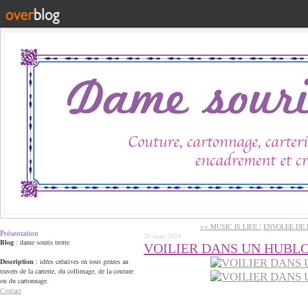
<< MUSIC IS LIFE !
ENVOLEE DE 
Présentation
20 mars 2025
Blog
: dame souris trotte
VOILIER DANS UN HUBL
Description
: idées créatives en tous genres au
travers de la carterie, du collimage, de la couture
ou du cartonnage.
Contact