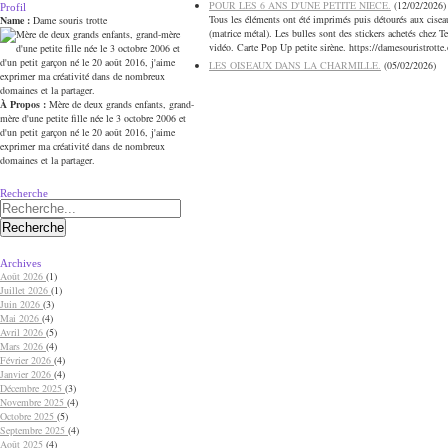
POUR LES 6 ANS D'UNE PETITE NIECE.
(
12/02/2026
)
Profil
Tous les éléments ont été imprimés puis détourés aux cisea
Name :
Dame souris trotte
(matrice métal). Les bulles sont des stickers achetés chez 
vidéo. Carte Pop Up petite sirène. https://damesouristrotte
LES OISEAUX DANS LA CHARMILLE.
(
05/02/2026
)
À Propos :
Mère de deux grands enfants, grand-
mère d'une petite fille née le 3 octobre 2006 et
d'un petit garçon né le 20 août 2016, j'aime
exprimer ma créativité dans de nombreux
domaines et la partager.
Recherche
Archives
Août 2026
(1)
Juillet 2026
(1)
Juin 2026
(3)
Mai 2026
(4)
Avril 2026
(5)
Mars 2026
(4)
Février 2026
(4)
Janvier 2026
(4)
Décembre 2025
(3)
Novembre 2025
(4)
Octobre 2025
(5)
Septembre 2025
(4)
Août 2025
(4)