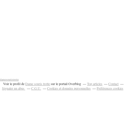
damesouristrotte
Voir le profil de
Dame souris trotte
sur le portail Overblog
Top articles
Contact
Signaler un abus
C.G.U.
Cookies et données personnelles
Préférences cookies