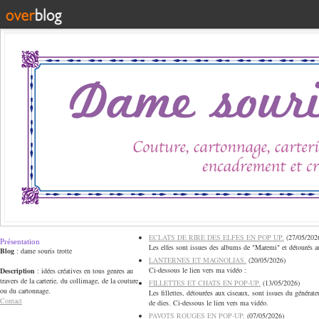
ECLATS DE RIRE DES ELFES EN POP UP.
(
27/05/202
Présentation
Les elfes sont issues des albums de "Maremi" et détourés a
Blog
: dame souris trotte
LANTERNES ET MAGNOLIAS.
(
20/05/2026
)
Ci-dessous le lien vers ma vidéo :
Description
: idées créatives en tous genres au
travers de la carterie, du collimage, de la couture
FILLETTES ET CHATS EN POP-UP.
(
13/05/2026
)
ou du cartonnage.
Les fillettes, détourées aux ciseaux, sont issues du générat
Contact
de dies. Ci-dessous le lien vers ma vidéo.
PAVOTS ROUGES EN POP-UP.
(
07/05/2026
)