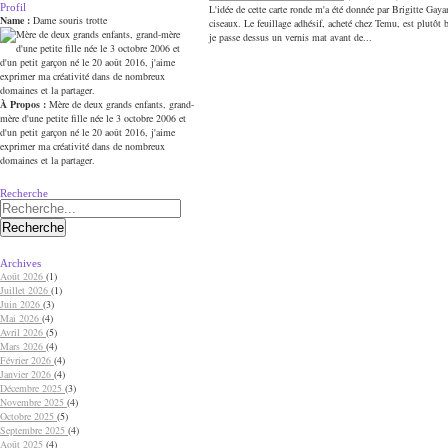
Profil
L'idée de cette carte ronde m'a été donnée par Brigitte Gay
Name :
Dame souris trotte
ciseaux. Le feuillage adhésif, acheté chez Temu, est plutôt 
je passe dessus un vernis mat avant de...
À Propos :
Mère de deux grands enfants, grand-
mère d'une petite fille née le 3 octobre 2006 et
d'un petit garçon né le 20 août 2016, j'aime
exprimer ma créativité dans de nombreux
domaines et la partager.
Recherche
Archives
Août 2026
(1)
Juillet 2026
(1)
Juin 2026
(3)
Mai 2026
(4)
Avril 2026
(5)
Mars 2026
(4)
Février 2026
(4)
Janvier 2026
(4)
Décembre 2025
(3)
Novembre 2025
(4)
Octobre 2025
(5)
Septembre 2025
(4)
Août 2025
(4)