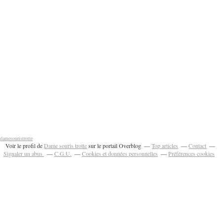
damesouristrotte
Voir le profil de
Dame souris trotte
sur le portail Overblog
Top articles
Contact
Signaler un abus
C.G.U.
Cookies et données personnelles
Préférences cookies