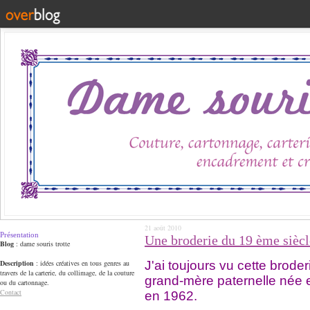
21 août 2010
Présentation
Une broderie du 19 ème siècl
Blog
: dame souris trotte
J'ai toujours vu cette brod
Description
: idées créatives en tous genres au
travers de la carterie, du collimage, de la couture
grand-mère paternelle née
ou du cartonnage.
Contact
en 1962.