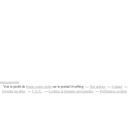
damesouristrotte
Voir le profil de
Dame souris trotte
sur le portail Overblog
Top articles
Contact
Signaler un abus
C.G.U.
Cookies et données personnelles
Préférences cookies