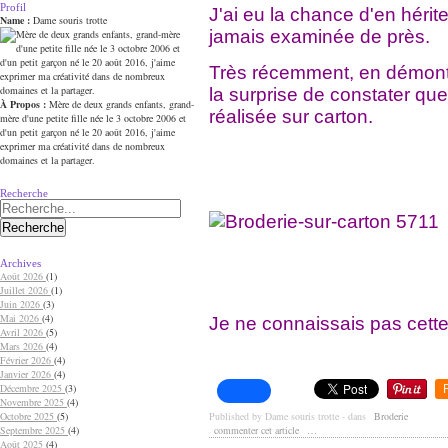
Profil
J'ai eu la chance d'en hérite
Name :
Dame souris trotte
jamais examinée de près.
Très récemment, en démonta
la surprise de constater que 
À Propos :
Mère de deux grands enfants, grand-
réalisée sur carton.
mère d'une petite fille née le 3 octobre 2006 et
d'un petit garçon né le 20 août 2016, j'aime
exprimer ma créativité dans de nombreux
domaines et la partager.
Recherche
Archives
Août 2026
(1)
Juillet 2026
(1)
Juin 2026
(3)
Mai 2026
(4)
Je ne connaissais pas cette
Avril 2026
(5)
Mars 2026
(4)
Février 2026
(4)
Janvier 2026
(4)
Décembre 2025
(3)
Novembre 2025
(4)
Published by Dame souris trotte
-
dans
Broderie
Octobre 2025
(5)
commenter cet article
…
Septembre 2025
(4)
Août 2025
(4)