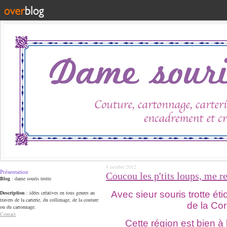
4 octobre 2012
Présentation
Coucou les p'tits loups, me r
Blog
: dame souris trotte
Avec sieur souris trotte étio
Description
: idées créatives en tous genres au
travers de la carterie, du collimage, de la couture
de la Cor
ou du cartonnage.
Contact
Cette région est bien à