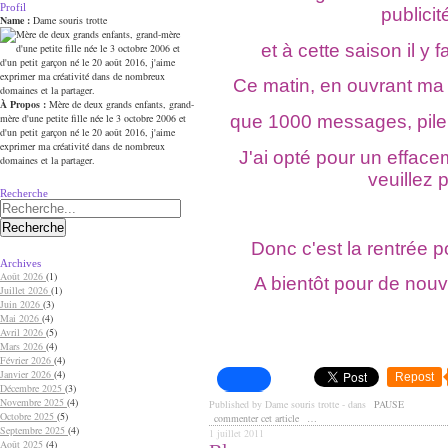
Profil
publicit
Name :
Dame souris trotte
et à cette saison il y 
Ce matin, en ouvrant ma 
À Propos :
Mère de deux grands enfants, grand-
que 1000 messages, pile p
mère d'une petite fille née le 3 octobre 2006 et
d'un petit garçon né le 20 août 2016, j'aime
exprimer ma créativité dans de nombreux
J'ai opté pour un efface
domaines et la partager.
veuillez 
Recherche
Donc c'est la rentrée 
Archives
Août 2026
(1)
A bientôt pour de nouv
Juillet 2026
(1)
Juin 2026
(3)
Mai 2026
(4)
Avril 2026
(5)
Mars 2026
(4)
Février 2026
(4)
Janvier 2026
(4)
Repost
Décembre 2025
(3)
Novembre 2025
(4)
Published by Dame souris trotte
-
dans
PAUSE
Octobre 2025
(5)
commenter cet article
…
Septembre 2025
(4)
1 juillet 2011
Août 2025
(4)