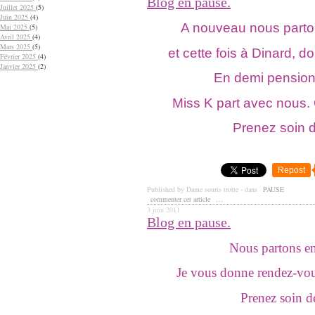
Blog en pause.
Juillet 2025
(5)
Juin 2025
(4)
A nouveau nous part
Mai 2025
(5)
Avril 2025
(4)
Mars 2025
(5)
et cette fois à Dinard, d
Février 2025
(4)
Janvier 2025
(2)
En demi pension
Miss K part avec nous.
Prenez soin 
Repost
Published by Dame souris trotte
-
dans
PAUSE
commenter cet article
…
3 juin 2011
Blog en pause.
Nous partons e
Je vous donne rendez-vou
Prenez soin d