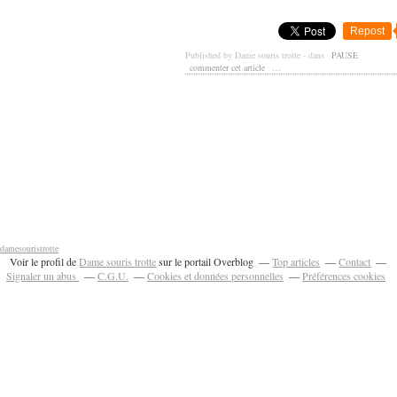
Repost
Published by Dame souris trotte
-
dans
PAUSE
commenter cet article
…
damesouristrotte
Voir le profil de
Dame souris trotte
sur le portail Overblog
Top articles
Contact
Signaler un abus
C.G.U.
Cookies et données personnelles
Préférences cookies