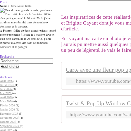
Profil
Name :
Dame souris trotte
Les inspiratrices de cette réalisat
et Brigitte Gayant dont je vous met
d'article.
À Propos :
Mère de deux grands enfants, grand-
mère d'une petite fille née le 3 octobre 2006 et
En voyant ma carte en photo je v
d'un petit garçon né le 20 août 2016, j'aime
exprimer ma créativité dans de nombreux
j'aurais pu mettre aussi quelques 
domaines et la partager.
un peu de légèreté. Je vais le faire
Recherche
Archives
https://www.youtube.com
Août 2026
(1)
Juillet 2026
(1)
Juin 2026
(3)
Mai 2026
(4)
Avril 2026
(5)
Mars 2026
(4)
Février 2026
(4)
Janvier 2026
(4)
Décembre 2025
(3)
https://www.youtube.com/
Novembre 2025
(4)
Octobre 2025
(5)
Septembre 2025
(4)
Août 2025
(4)