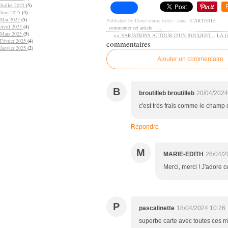
Juillet 2025
(5)
Juin 2025
(4)
Mai 2025
(5)
Published by Dame souris trotte
-
dans
CARTERIE
Avril 2025
(4)
commenter cet article
…
Mars 2025
(5)
<< VARIATIONS AUTOUR D'UN BOUQUET...
LA 
Février 2025
(4)
commentaires
Janvier 2025
(2)
Ajouter un commentaire
B
broutilleb broutilleb
20/04/2024
c'est très frais comme le champ 
Répondre
M
MARIE-EDITH
26/04/2
Merci, merci ! J'adore ce
P
pascalinette
18/04/2024 10:26
superbe carte avec toutes ces m