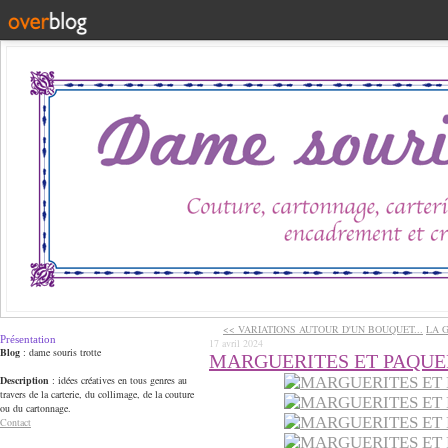
<< VARIATIONS AUTOUR D'UN BOUQUET...
LA 
Présentation
17 avril 2024
Blog
: dame souris trotte
MARGUERITES ET PAQUE
Description
: idées créatives en tous genres au
travers de la carterie, du collimage, de la couture
ou du cartonnage.
Contact