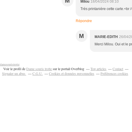
M
Milou
18/04/2024 08:10
Très printanière cette carte.<br
Répondre
M
MARIE-EDITH
26/04/2
Merci Milou. Oui et le pr
damesouristrotte
Voir le profil de
Dame souris trotte
sur le portail Overblog
Top articles
Contact
Signaler un abus
C.G.U.
Cookies et données personnelles
Préférences cookies